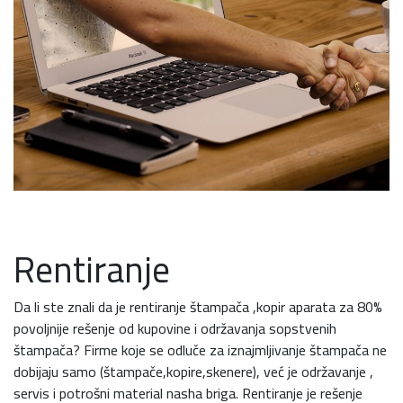
Rentiranje
Da li ste znali da je rentiranje štampača ,kopir aparata za 80%
povoljnije rešenje od kupovine i održavanja sopstvenih
štampača? Firme koje se odluče za iznajmljivanje štampača ne
dobijaju samo (štampače,kopire,skenere), već je održavanje ,
servis i potrošni material nasha briga. Rentiranje je rešenje