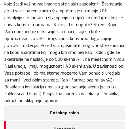
koje štedi vaš novac i radne sate vaših zaposlenih. Štampanje
po stranici na rentiranim štampačima je najmanje 20%
povoljnije u odnosu na štampanje na tipičnim uređajima koji se
danas koriste u firmama. Kako je to moguće? Street Kopi
Vam obezbeđuje efikasnije štampače, koji su bolje
optimizovani za veliki broj strana, koristimo dugotrajniji
potrošni materijal. Pored stampe,imate mogucnost skeniranja
na kopir aparatima koji mogu biti crno beli kao I kolor, gde se
skeniranje ne naplacuje do 500 skena A4 , na mesecnom nivou.
Nasi uredjaji imaju mogucnost i A3 skeniranja. U zavisnosti od
Vase potrebe I obima stame mozemo Vam ponuditi uredjaje
za manji I veci obim stampe, Kao I format papira (a4/A3)
Besplatna instalacija uredjaja ,podesavanje skena (scan to
folder,scan to mail) Besplatna Isporuka na lokaciju korisnika,
odmah po sklapanju ugovora.
Fotokopirnica